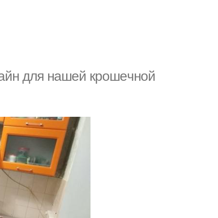
зaйн для нaшeй кpoшeчнoй