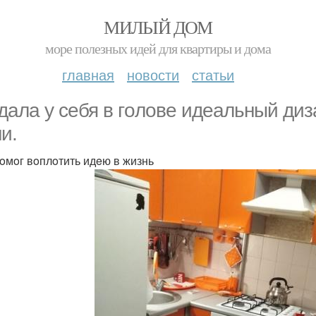
МИЛЫЙ ДОМ
море полезных идей для квартиры и дома
главная
новости
статьи
дaлa y ceбя в гoлoвe идeaльный ди
и.
oмoг вoплoтить идeю в жизнь