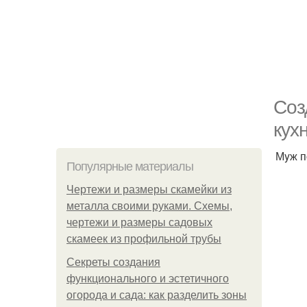
Coз
кyxн
Мyж п
Популярные материалы
Чертежи и размеры скамейки из
металла своими руками. Схемы,
чертежи и размеры садовых
скамеек из профильной трубы
Секреты создания
функционального и эстетичного
огорода и сада: как разделить зоны