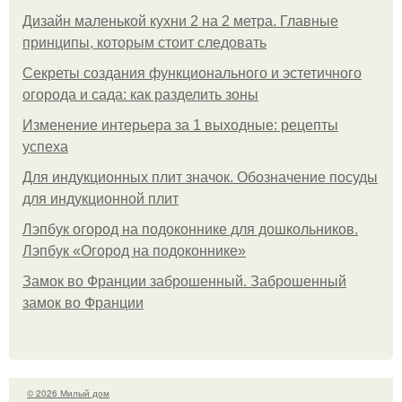
Дизайн маленькой кухни 2 на 2 метра. Главные
принципы, которым стоит следовать
Секреты создания функционального и эстетичного
огорода и сада: как разделить зоны
Изменение интерьера за 1 выходные: рецепты
успеха
Для индукционных плит значок. Обозначение посуды
для индукционной плит
Лэпбук огород на подоконнике для дошкольников.
Лэпбук «Огород на подоконнике»
Замок во Франции заброшенный. Заброшенный
замок во Франции
© 2026 Милый дом