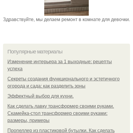
Здравствуйте, мы делаем ремонт в комнате для девочки.
Популярные материалы
Изменение интерьера за 1 выходные: рецепты
успеха
Секреты создания функционального и эстетичного
огорода и сада: как разделить зоны
Эффектный выбор для кухни.
Как сделать лавку трансформер своими руками.
Скамейка-стол трансформер своими руками:
размеры, примеры
Пропеллер из пластиковой бутылки. Как сделать