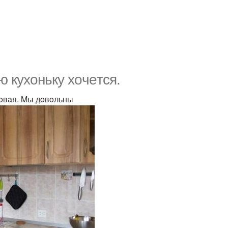
ю кyxoнькy xoчeтcя.
нoвaя. Mы дoвoльны