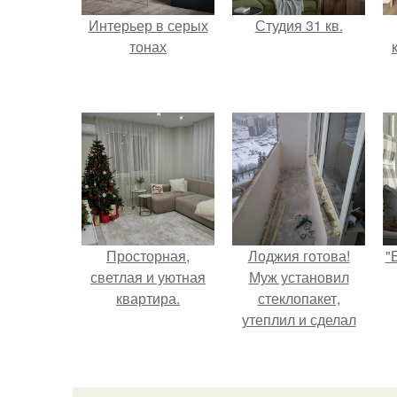
Интерьер в серых
Студия 31 кв.
тонах
Просторная,
Лоджия готова!
"
светлая и уютная
Муж установил
квартира.
стеклопакет,
утеплил и сделал
теплый пол для
комфорта.