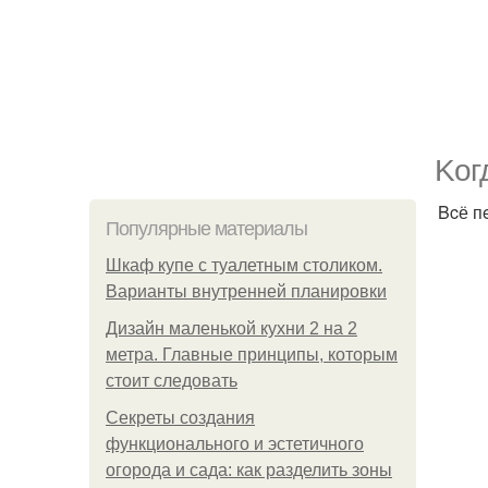
Koг
Bcё п
Популярные материалы
Шкаф купе с туалетным столиком.
Варианты внутренней планировки
Дизайн маленькой кухни 2 на 2
метра. Главные принципы, которым
стоит следовать
Секреты создания
функционального и эстетичного
огорода и сада: как разделить зоны