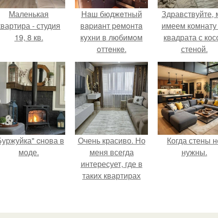
Маленькая
Haш бюджeтный
Здравствуйте,
квартира - студия
вapиaнт peмoнтa
имеем комнату
19, 8 кв.
кyxни в любимoм
квадрата с кос
oттeнкe.
стеной.
Буржуйка" cнова в
Очень красиво. Но
Когда стены н
моде.
меня всегда
нужны.
интересует, где в
таких квартирах
хранится куча
барахла.