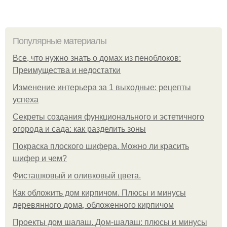
Популярные материалы
Все, что нужно знать о домах из пеноблоков:
Преимущества и недостатки
Изменение интерьера за 1 выходные: рецепты
успеха
Секреты создания функционального и эстетичного
огорода и сада: как разделить зоны
Покраска плоского шифера. Можно ли красить
шифер и чем?
Фисташковый и оливковый цвета.
Как обложить дом кирпичом. Плюсы и минусы
деревянного дома, обложенного кирпичом
Проекты дом шалаш. Дом-шалаш: плюсы и минусы