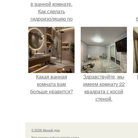
в ванной комнате.
Как сделать
гидроизоляцию по
листам OSB
Какая ванная
Здравствуйте, мы
комната вам
имеем комнату 22
больше нравится?
квадрата с косой
стеной.
© 2026 Милый дом
Море полезных идей для квартиры и дома