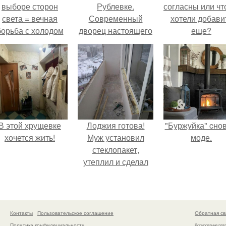
выборе сторон
Рублевке.
согласны или ч
света = вечная
Современный
хотели добави
борьба с холодом
дворец настоящего
еще?
или светом.
миллиардера
Алишера Усманова
В этой хрущевке
Лоджия готова!
"Буржуйка" cнов
хочется жить!
Муж установил
моде.
стеклопакет,
утеплил и сделал
теплый пол для
комфорта.
Контакты
Пользовательское соглашение
Обратная св
Политика конфидециальности
Копирование раз