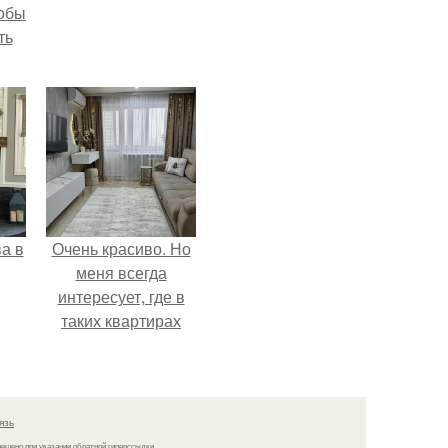
тобы
ть
а в
Очень красиво. Но
меня всегда
интересует, где в
таких квартирах
хранится куча
барахла.
язь
решено при указании обратной гиперссылки.