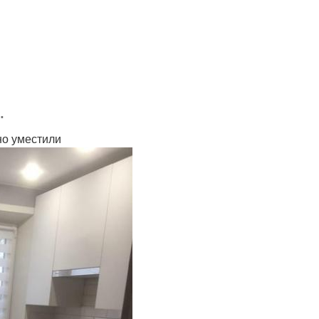
.
но уместили