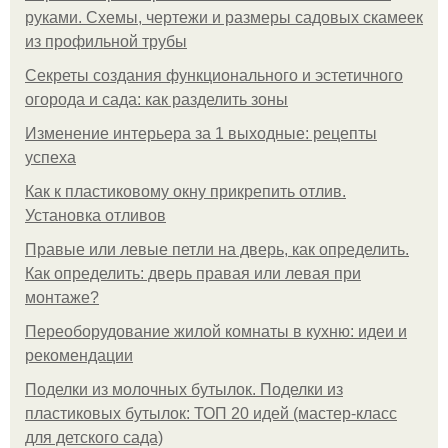
руками. Схемы, чертежи и размеры садовых скамеек
из профильной трубы
Секреты создания функционального и эстетичного
огорода и сада: как разделить зоны
Изменение интерьера за 1 выходные: рецепты
успеха
Как к пластиковому окну прикрепить отлив.
Установка отливов
Правые или левые петли на дверь, как определить.
Как определить: дверь правая или левая при
монтаже?
Переоборудование жилой комнаты в кухню: идеи и
рекомендации
Поделки из молочных бутылок. Поделки из
пластиковых бутылок: ТОП 20 идей (мастер-класс
для детского сада)