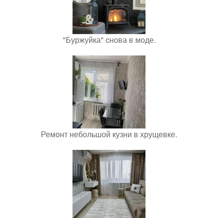
"Буржуйка" cнова в моде.
Ремонт небольшой кузни в хрущевке.