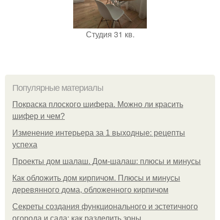
Студия 31 кв.
Популярные материалы
Покраска плоского шифера. Можно ли красить
шифер и чем?
Изменение интерьера за 1 выходные: рецепты
успеха
Проекты дом шалаш. Дом-шалаш: плюсы и минусы
Как обложить дом кирпичом. Плюсы и минусы
деревянного дома, обложенного кирпичом
Секреты создания функционального и эстетичного
огорода и сада: как разделить зоны