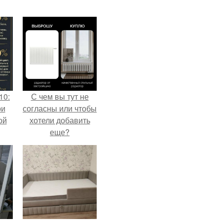
10:
С чем вы тут не
ри
согласны или чтобы
ой
хотели добавить
еще?