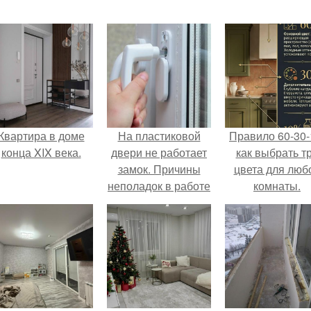
Квартира в доме
На пластиковой
Правило 60-30-
конца XIX века.
двери не работает
как выбрать т
замок. Причины
цвета для люб
неполадок в работе
комнаты.
пластиковых
дверей