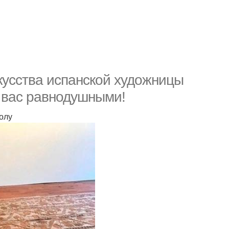
кусства испанской художницы
т вас равнодушными!
олу