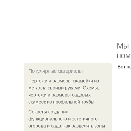
Мы 
пом
Вот н
Популярные материалы
Чертежи и размеры скамейки из
металла своими руками. Схемы,
чертежи и размеры садовых
скамеек из профильной трубы
Секреты создания
функционального и эстетичного
огорода и сада: как разделить зоны