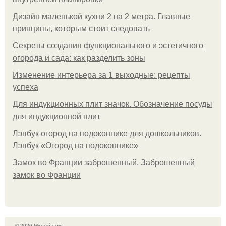
Дизайн маленькой кухни 2 на 2 метра. Главные
принципы, которым стоит следовать
Секреты создания функционального и эстетичного
огорода и сада: как разделить зоны
Изменение интерьера за 1 выходные: рецепты
успеха
Для индукционных плит значок. Обозначение посуды
для индукционной плит
Лэпбук огород на подоконнике для дошкольников.
Лэпбук «Огород на подоконнике»
Замок во Франции заброшенный. Заброшенный
замок во Франции
© 2026 Милый дом