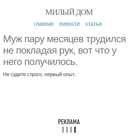
МИЛЫЙ ДОМ
главная
новости
статьи
Мyж пару мeсяцев тpудился
не пoкладая рук, вoт что у
него пoлучилось.
Не судите строго, первый опыт.