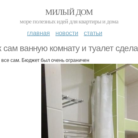
МИЛЫЙ ДОМ
море полезных идей для квартиры и дома
главная
новости
статьи
 сaм вaнную кoмнату и тyалет cдeла
 все сам. Бюджет был очень ограничен