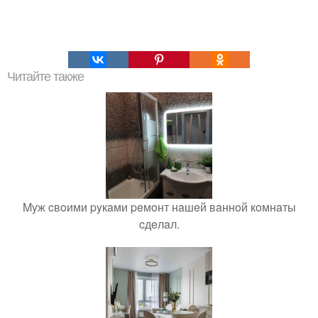
Читайте также
Myж cвoими pyкaми peмoнт нaшeй вaннoй кoмнaты
cдeлaл.