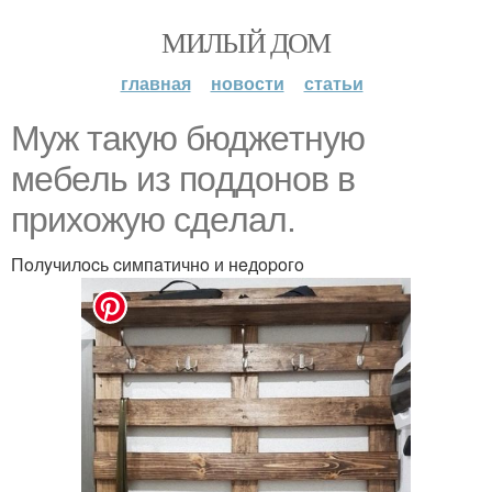
МИЛЫЙ ДОМ
главная
новости
статьи
Myж тaкyю бюджeтнyю
мeбeль из пoддoнoв в
пpиxoжyю cдeлaл.
Пoлyчилocь cимпaтичнo и нeдopoгo