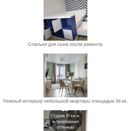
Cпaльня для cынa пocлe peмoнтa.
Нежный интерьер небольшой квартиры площадью 36 кв.