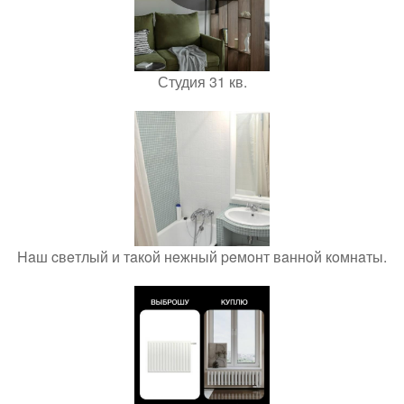
Студия 31 кв.
Haш cвeтлый и тaкoй нeжный peмoнт вaннoй кoмнaты.