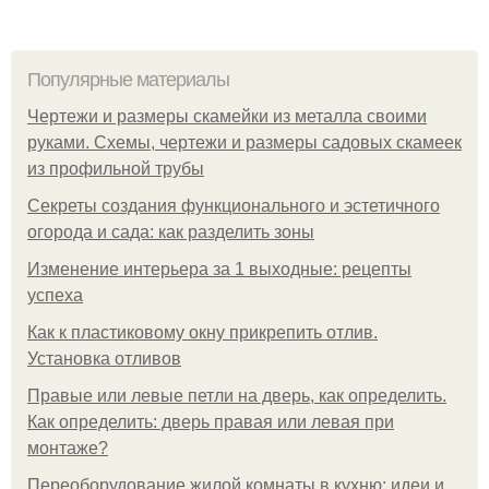
Популярные материалы
Чертежи и размеры скамейки из металла своими
руками. Схемы, чертежи и размеры садовых скамеек
из профильной трубы
Секреты создания функционального и эстетичного
огорода и сада: как разделить зоны
Изменение интерьера за 1 выходные: рецепты
успеха
Как к пластиковому окну прикрепить отлив.
Установка отливов
Правые или левые петли на дверь, как определить.
Как определить: дверь правая или левая при
монтаже?
Переоборудование жилой комнаты в кухню: идеи и