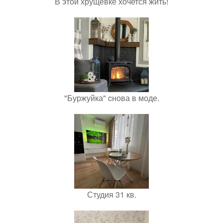
В этой хрущевке хочется жить!
"Буржуйка" cнова в моде.
Студия 31 кв.