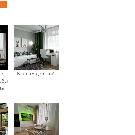
не
Как вам детская?
тобы
ть