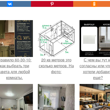
равило 60-30-10:
20 кв метров это
С чем вы тут 
как выбрать три
сколько метров. На
согласны или ч
цвета для любой
фото:
хотели добави
комнаты.
еще?