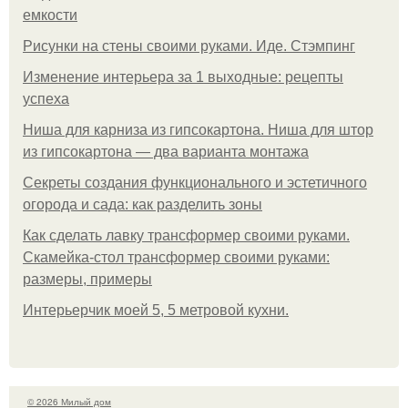
емкости
Рисунки на стены своими руками. Иде. Стэмпинг
Изменение интерьера за 1 выходные: рецепты
успеха
Ниша для карниза из гипсокартона. Ниша для штор
из гипсокартона — два варианта монтажа
Секреты создания функционального и эстетичного
огорода и сада: как разделить зоны
Как сделать лавку трансформер своими руками.
Скамейка-стол трансформер своими руками:
размеры, примеры
Интерьерчик моей 5, 5 метровой кухни.
© 2026 Милый дом