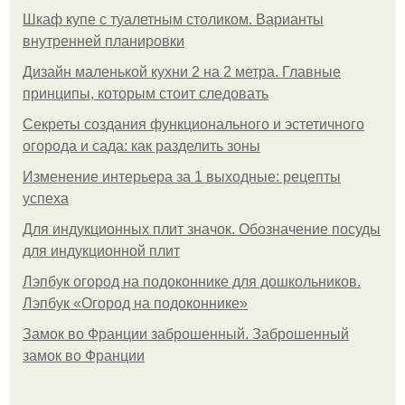
Шкаф купе с туалетным столиком. Варианты
внутренней планировки
Дизайн маленькой кухни 2 на 2 метра. Главные
принципы, которым стоит следовать
Секреты создания функционального и эстетичного
огорода и сада: как разделить зоны
Изменение интерьера за 1 выходные: рецепты
успеха
Для индукционных плит значок. Обозначение посуды
для индукционной плит
Лэпбук огород на подоконнике для дошкольников.
Лэпбук «Огород на подоконнике»
Замок во Франции заброшенный. Заброшенный
замок во Франции