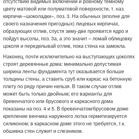
отсутствию видимых включений и ровному темному
цвету матовой или полуматовой поверхности, т. наз.
кирпичи-«шоколадки», поз. 3. На обычных (вполне для
своего назначения пригодных) лицевых кирпичах,
образующих отлив, спустя зиму-две проявится ядро и
пойдут высолы, поз. 3а, а это значит – ломай облицовку
цоколя и переделывай отлив, пока стена на замокла.
Наконец, почти исключительно на выступающих цоколях
строят деревянные дома: минимально допустимая
ширина ленты фундамента тут оказывается больше
толщины стены, а ставить сруб или каркас на бетонную
плиту по ряду причин нельзя. В таком случае отлив
может быть только двойным; его варианты для
бревенчатого или брусового и каркасного дома
показаны на поз. 4 и 5. В бревенчатом/брусовом доме
крепление венчика наружного лотка герметизируется
силиконом; в каркасном доме этого не требуется, т.к.
обшивка стен служит и слезником.