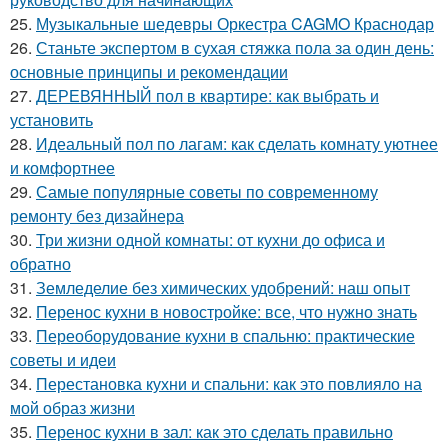
25.
Музыкальные шедевры Оркестра CAGMO Краснодар
26.
Станьте экспертом в сухая стяжка пола за один день:
основные принципы и рекомендации
27.
ДЕРЕВЯННЫЙ пол в квартире: как выбрать и
установить
28.
Идеальный пол по лагам: как сделать комнату уютнее
и комфортнее
29.
Самые популярные советы по современному
ремонту без дизайнера
30.
Три жизни одной комнаты: от кухни до офиса и
обратно
31.
Земледелие без химических удобрений: наш опыт
32.
Перенос кухни в новостройке: все, что нужно знать
33.
Переоборудование кухни в спальню: практические
советы и идеи
34.
Перестановка кухни и спальни: как это повлияло на
мой образ жизни
35.
Перенос кухни в зал: как это сделать правильно