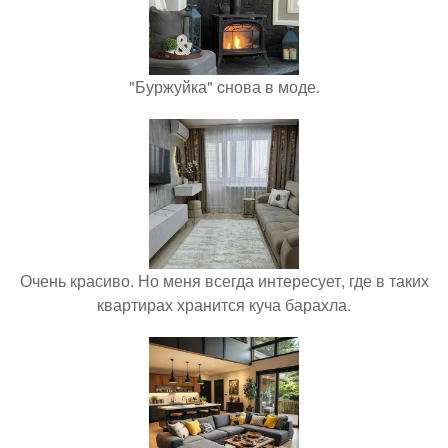
"Буржуйка" cнова в моде.
Очень красиво. Но меня всегда интересует, где в таких
квартирах хранится куча барахла.