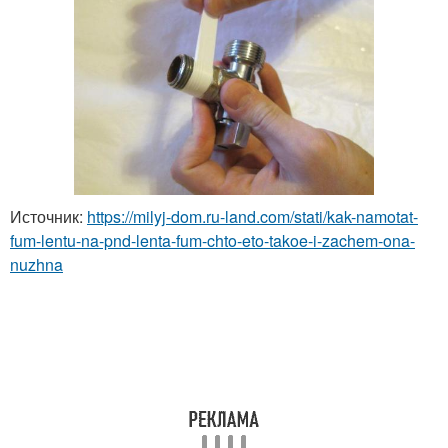
Источник:
https://milyj-dom.ru-land.com/stati/kak-namotat-
fum-lentu-na-pnd-lenta-fum-chto-eto-takoe-i-zachem-ona-
nuzhna