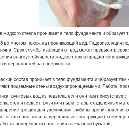
в жидкого стекла проникает в тело фундамента и образует т
б во многом похож на проникающий вид. Гидроизоляция по
вечна. Срок службы изоляции от вод может превысить срок
ения влагоустойчивости жидкое стекло придает конструкц
н и неровностей на поверхности.
еский состав проникает в тело фундамента и образует там 
ляют подземные стены воздухопроницаемыми. Работы пров
ачка грунтовых вод из подвала, если они там присутствует;
стка стен и пола от грязи или пыли, старых отделочных мат
ширение трещин для увеличения глубины проникновения с
и состав наносится на деревянные конструкции (в помещени
аботка поверхности нанесения наждачной бумагой;