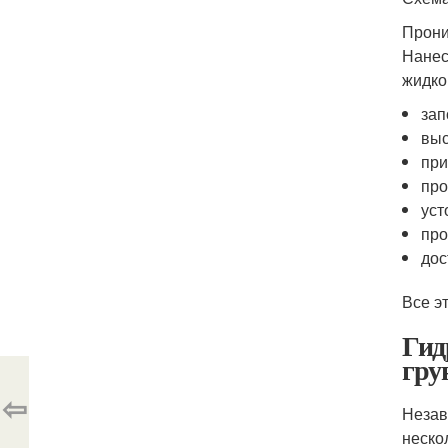
Прони
Нанес
жидко
зап
выс
при
про
уст
про
дос
Все э
Гид
гру
⇦
Незав
неско