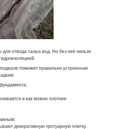
 для отвода талых вод. Но без неё нельзя
 гидроизоляцией.
 подвале поможет правильно устроенная
садкам:
 фундамента;
оливается и как можно плотнее
лажным;
ывают декоративную тротуарную плитку.