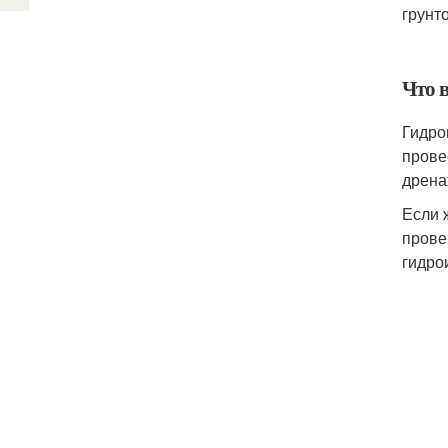
грунт
Что 
Гидро
прове
дрена
Если 
прове
гидро