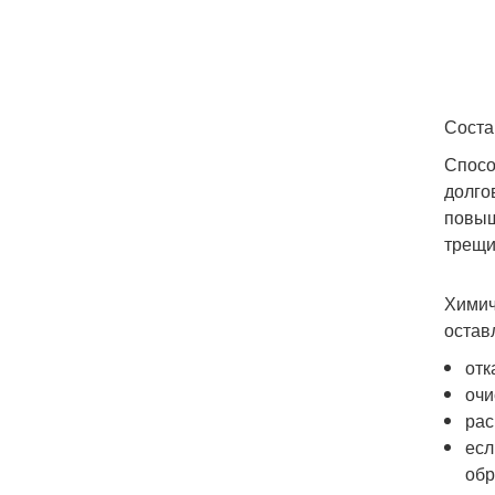
Соста
Спосо
долго
повыш
трещи
Химич
остав
отк
очи
рас
есл
обр