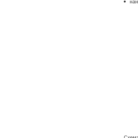
нан
Схема