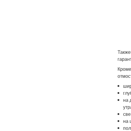
Также
гаран
Кроме
отмос
шир
глу
на 
утр
све
на 
пол