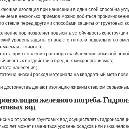
кающая изоляция при нанесении в один слой способна углуб
ением в несколько приемов можно добиться проникновения 
го стекла перед другими способами защиты от грунтовых в
олнение пор позволяет повысить устойчивость конструкции
окий уровень защиты от вод стен и пола подвального пом
емлемая стоимость;
стота приготовления раствора (разбавление обычной водой
ойчивость к воздействию вредных микроорганизмов;
стата нанесения;
таточно низкий расход материала на квадратный метр пове
ти достоинства делают изоляцию жидким стеклом серьезны
роизоляция железного погреба. Гидрои
нтовых вод
исимо от уровня грунтовых вод осуществлять гидроизоляци
лько лет может измениться уровень осадков или из-за чело