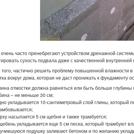
 очень часто пренебрегают устройством дренажной системы
тировать сухость подвала даже с качественной внутренней
 того, частично решить проблему повышенной влажности в
тка вокруг дома, которая не даст проникать к фундаменту о
ина отмостки должна равняться или быть больше глубины
бина – не меньше 30 см;
дно укладывается 10-сантиметровый слой глины, который п
амбовывается;
рху насыпается 5 см щебня и также трамбуется;
щебень укладывается еще 5 см песка, который трамбуют в
учившуюся подушку заливают бетоном и по желанию уклад