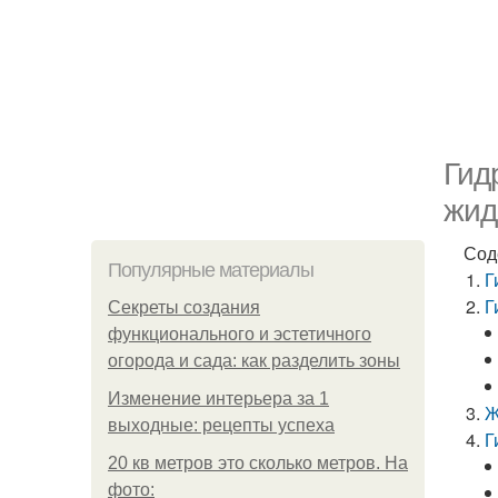
Гид
жид
Сод
Популярные материалы
Г
Г
Секреты создания
функционального и эстетичного
огорода и сада: как разделить зоны
Изменение интерьера за 1
Ж
выходные: рецепты успеха
Г
20 кв метров это сколько метров. На
фото: