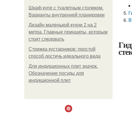
Шкаф купе с туалетным столиком.
Г
Варианты внутренней планировки
В
Дизайн маленькой кухни 2 на 2
метра. Главные принципы, которым
стоит следовать
Гид
сте
Стрижка кустарников: простой
способ достичь идеального вида
Для индукционных плит значок.
Обозначение посуды для
индукционной плит