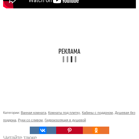
Категории:
Ванная комната
,
Комнаты под плитку
,
Кабины с поддоном
,
Душевая без
поддона
,
Руки со сливом
,
Гидроизоляция в душевой
Читайте также