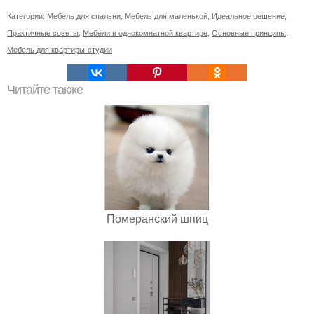
Категории:
Мебель для спальни
,
Мебель для маленькой
,
Идеальное решение
,
Практичные советы
,
Мебели в однокомнатной квартире
,
Основные принципы
,
Мебель для квартиры-студии
Читайте также
Померанский шпиц