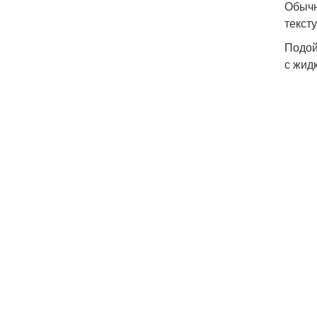
Обычн
текст
Подой
с жид