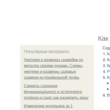
Как
Сод
Популярные материалы
К
К
Чертежи и размеры скамейки из
К
металла своими руками. Схемы,
Р
чертежи и размеры садовых
К
скамеек из профильной трубы
Секреты создания
функционального и эстетичного
В
огорода и сада: как разделить зоны
Изменение интерьера за 1