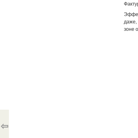
Факту
Эффек
даже,
зоне 
⇦