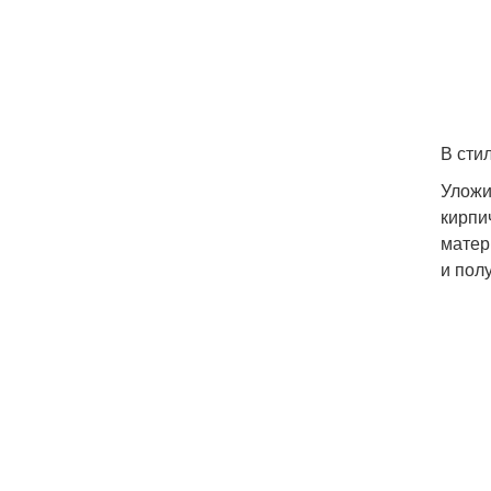
В сти
Уложи
кирпи
матер
и пол