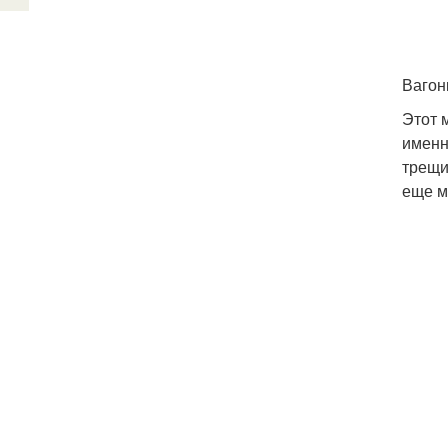
Вагон
Этот 
именн
трещи
еще м