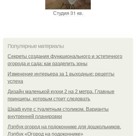
Студия 31 кв.
Популярные материалы
Секреты создания функционального и эстетичного
огорода и сада: как разделить зоны
Изменение интерьера за 1 выходные: рецепты
успеха
Дизайн маленькой кухни 2 на 2 метра. Главные
принципы, которым стоит следовать
Шкаф купе с туалетным столиком. Варианты
внутренней планировки
Лэпбук огород на подоконнике для дошкольников.
Лэпбук «Огород на подоконнике»