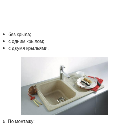
без крыла;
с одним крылом;
с двумя крыльями.
5. По монтажу: