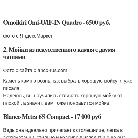
Omoikiri Omi-U/IF-IN Quadro - 6500 руб.
фото с ЯндексМаркет
2. Мойки из искусственного камня с двумя
чашами
Фото c сайта blanco-rus.com
Камень камню рознь, как выбрать хорошую мойку, я уже
писала.
Надеюсь, вы научились отличать хорошую мойку от
̶п̶л̶о̶х̶о̶й̶ , а значит, вам тоже понравится мойка
Blanco Metra 6S Compact - 17 000 руб
Ведь она идеально прилегает к столешнице, легка в
эксплуатации, стильно и красиво выглядит и еще она