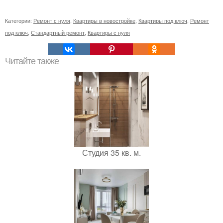
Категории:
Ремонт с нуля
,
Квартиры в новостройке
,
Квартиры под ключ
,
Ремонт
под ключ
,
Стандартный ремонт
,
Квартиры с нуля
Читайте также
Студия 35 кв. м.