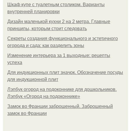
Шкаф купе с туалетным столиком. Варианты
внутренней планировки
Дизайн маленькой кухни 2 на 2 метра. Главные
принципы, которым стоит следовать
Секреты создания функционального и эстетичного
огорода и сада: как разделить зоны
Изменение интерьера за 1 выходные: рецепты
успеха
Для индукционных плит значок. Обозначение посуды
для индукционной плит
Лэпбук огород на подоконнике для дошкольников.
Лэпбук «Огород на подоконнике»
Замок во Франции заброшенный. Заброшенный
замок во Франции