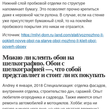
Нижний слой пробковой отделки по структуре
напоминает бумагу. Это позволяет прочно крепиться
даже к неровной части рулона. В случае, если на стенке
уже присутствует бумажный слой, то на поклейке
пробкового покрытия это никак не отразится.
Источник:
https://milyj-dom.ru-land.com/stati/vozmozhno-li-
pokleit-novye-oboi-na-starye-oboi-mozhno-li-kleit-oboi-
poverh-oboev
Можно ли клеить обои на
шелкографию. Обои с
шелкографией —, что собой
представляет и стоит ли их покупать
Andrey 4 января, 2018 Специализация: отделка фасадов,
внутренняя отделка, строительство дач, гаражей. Опыт
любителя-огородника и садовода. Также имеется опыт
ремонта автомобилей и мотоциклов. Хобби: игра ни
гитаре и много чего еще, на что не хватает времени:)