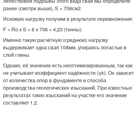
лепестковой подошвы этого вида свай мы определили
ранее (смотри выше), S = 706см
2
.
Искомую нагрузку получим в результате перемножения:
F = Rо х S = 6 х 706 = 4,23 (тонны).
Именно такую расчётную (среднюю) нагрузку
выдерживает одна свая 108мм, упираясь лопастью в
слой глины.
Однако, её значение есть неоптимизированным, так как
не учитывает коэффициент надёжности (γk). Он зависит
от количества опор в фундаменте и способа
производства геологических изысканий. При известных
результатах таких изысканий на участке его значение
составляет 1,2.