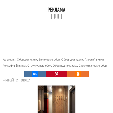
Категории:
Обои для кухни
,
Виниловые обои
,
Обоев для кухни
,
Плоский винил
,
Рельефный винил
,
Структурные обои
,
Обои под покраску
,
Стеклотканевые обои
Читайте также