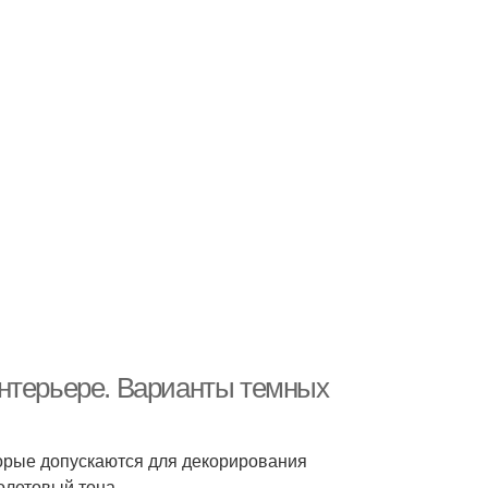
интерьере. Варианты темных
орые допускаются для декорирования
олетовый тона.