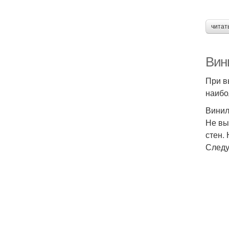
читат
Вин
При в
наибо
Винил
Не вы
стен.
Следу