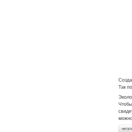
Созда
Так п
Эколо
Чтобы
свиде
можно
читат