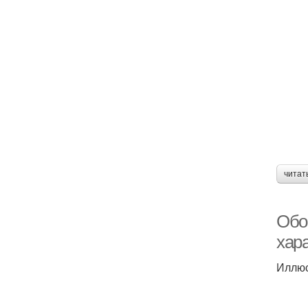
читат
Обои
хар
Иллюс