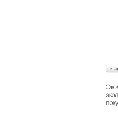
читат
Экол
эко
поку