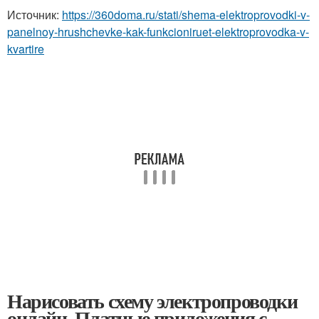
Источник:
https://360doma.ru/stati/shema-elektroprovodki-v-
panelnoy-hrushchevke-kak-funkcioniruet-elektroprovodka-v-
kvartire
Нарисовать схему электропроводки
онлайн. Платные приложения с