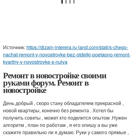
Источник:
https://dizajn-interera.ru-land.com/stati/s-chego-
nachat-remont-v-novostroyke-bez-otdelki-poetapno-remont-
kvartiry-v-novostroyke-s-nulya
Ремонт в новостройке своими
руками форум. Ремонт в
новостройке
День добрый , скоро стану обладателем прекрасной ,
новой квартиры, конечно без ремонта . Хотел бы
получить советы , может кто поделится опытом .Нужен
алгоритм , план по работам , я его опишу а вы уже
скажите правильно ли я думаю. Руки у самого прямые ,