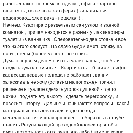
работал какое то время в отделке , офиса квартиры -
опыт есть , но не во всех сферах ( канализация ,
водопровод, электрика - не делал ) .
Начнем. Квартира с раздельным сан узлом и ванной
комнатой , причем находятся в разных углах квартиры
туалет 3 кв ванна 4кв . Следовательно два стояка и все
что из этого следует . На сдаче будем иметь стяжку на
полу , стены (более менее) , электрика .
Думаю первым делом начать туалет ванна , что бы и
сходить куда и помыться . Квартира на 10 этаже , лифты
как всегда первые полгода не работают , ванну
затаскивать не хочу (оставим на попозже)- принял
решение в туалете сделать уголок душевой - где то
80х80 , поднять эту высоту , сделать перегородку , и
повесить шторку . Дальше и начинаются вопросы - какой
материал использовать для водопровода -
металлопластик и полипропилен - собираюсь на трубе
ставить Регулирующий проходной коллектор чтобы
иметь возможность отключать что либо ( замена крана