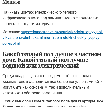
Монтаж
Начинать монтаж электрического тёплого
инфракрасного пола под ламинат нужно с подготовки
проекта и покупки материала.
Источник:
https://domastroevo.ru/stati/kak-sdelat-teplyy-pol-
v-kvartire-svoimi-rukami-montiruem-elektricheskiy-tyoplyy-
pol-svoimi
Какой теплый пол лучше в частном
доме. Какой теплый пол лучше
водяной или электрический
Среди владельцев частных домов, тёплые полы с
каждым годом становится всё более популярными. Они
могут быть как основным, так и дополнительным
источником обогрева помещения.
Если с выбором модели тёплого пола для квартиры, всё
более-менее понятно — предпочтение отдаётся