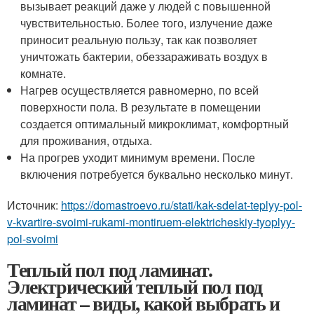
вызывает реакций даже у людей с повышенной
чувствительностью. Более того, излучение даже
приносит реальную пользу, так как позволяет
уничтожать бактерии, обеззараживать воздух в
комнате.
Нагрев осуществляется равномерно, по всей
поверхности пола. В результате в помещении
создается оптимальный микроклимат, комфортный
для проживания, отдыха.
На прогрев уходит минимум времени. После
включения потребуется буквально несколько минут.
Источник:
https://domastroevo.ru/stati/kak-sdelat-teplyy-pol-
v-kvartire-svoimi-rukami-montiruem-elektricheskiy-tyoplyy-
pol-svoimi
Теплый пол под ламинат.
Электрический теплый пол под
ламинат – виды, какой выбрать и