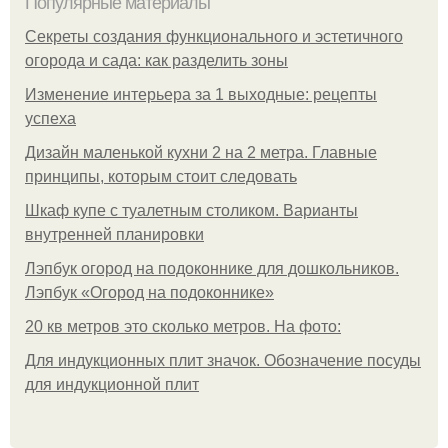
Популярные материалы
Секреты создания функционального и эстетичного
огорода и сада: как разделить зоны
Изменение интерьера за 1 выходные: рецепты
успеха
Дизайн маленькой кухни 2 на 2 метра. Главные
принципы, которым стоит следовать
Шкаф купе с туалетным столиком. Варианты
внутренней планировки
Лэпбук огород на подоконнике для дошкольников.
Лэпбук «Огород на подоконнике»
20 кв метров это сколько метров. На фото:
Для индукционных плит значок. Обозначение посуды
для индукционной плит