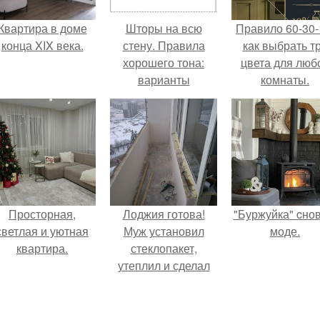
Квартира в доме
Шторы на всю
Правило 60-30-
конца XIX века.
стену. Правила
как выбрать т
хорошего тона:
цвета для люб
варианты
комнаты.
оформления окон
длинными шторами
Просторная,
Лоджия готова!
"Буржуйка" cнов
светлая и уютная
Муж установил
моде.
квартира.
стеклопакет,
утеплил и сделал
теплый пол для
комфорта.