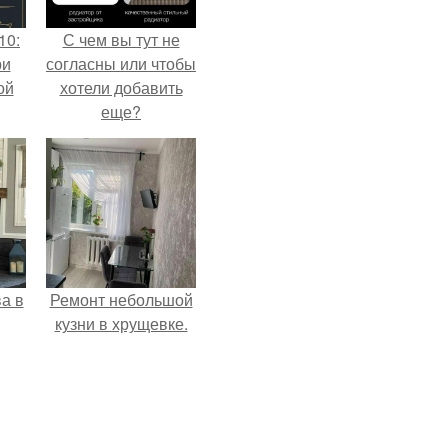
10:
С чем вы тут не
ри
согласны или чтобы
ой
хотели добавить
еще?
а в
Ремонт небольшой
кузни в хрущевке.