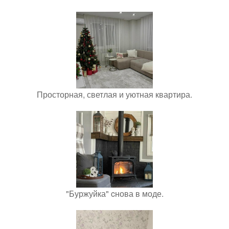
Просторная, светлая и уютная квартира.
"Буржуйка" cнова в моде.