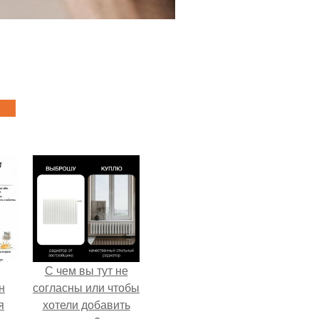
С чем вы тут не
н
согласны или чтобы
я
хотели добавить