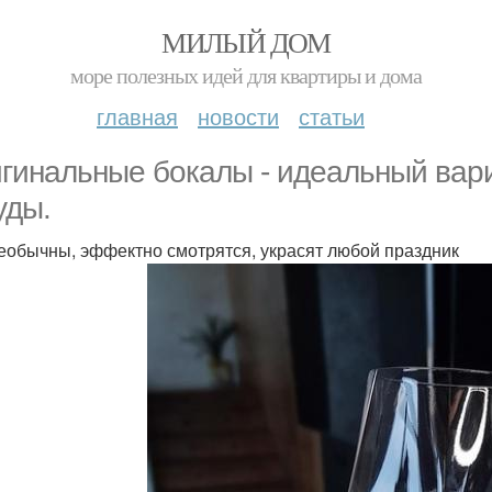
МИЛЫЙ ДОМ
море полезных идей для квартиры и дома
главная
новости
статьи
гинальные бокалы - идеальный вари
уды.
еобычны, эффектно смотрятся, украсят любой праздник