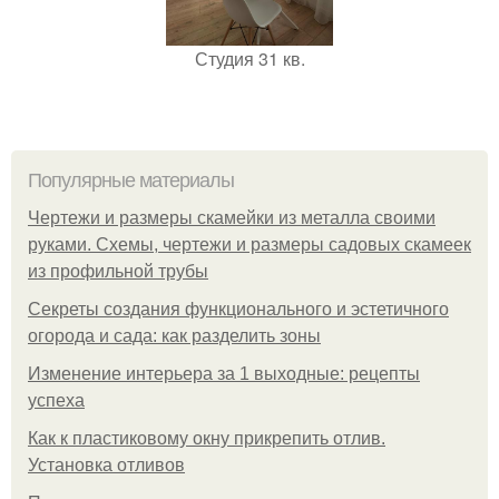
Студия 31 кв.
Популярные материалы
Чертежи и размеры скамейки из металла своими
руками. Схемы, чертежи и размеры садовых скамеек
из профильной трубы
Секреты создания функционального и эстетичного
огорода и сада: как разделить зоны
Изменение интерьера за 1 выходные: рецепты
успеха
Как к пластиковому окну прикрепить отлив.
Установка отливов