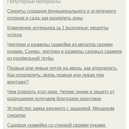
Популярные материалы
Секреты создания функционального и эстетичного
огорода и сада: как разделить зоны
Изменение интерьера за 1 выходные: рецепты
успеха
Чертежи и размеры скамейки из металла своими
руками. Схемы, чертежи и размеры садовых скамеек
из профильной трубы
Правые или левые петли на дверь, как определить.
Как определить: дверь правая или левая при
монтаже?
Чем отделать угол арки. Четкие линии и защиту от
разрушения получаем благодаря окантовке
Устройство замка врезного с защелкой. Механизм
секретки
Садовая скамейка со спинкой своими руками.