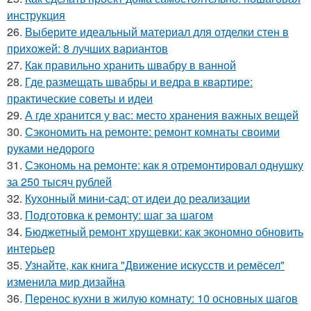
инструкция
26.
Выберите идеальный материал для отделки стен в
прихожей: 8 лучших вариантов
27.
Как правильно хранить швабру в ванной
28.
Где размещать швабры и ведра в квартире:
практические советы и идеи
29.
А где хранится у вас: место хранения важных вещей
30.
Сэкономить на ремонте: ремонт комнаты своими
руками недорого
31.
Сэкономь на ремонте: как я отремонтировал однушку
за 250 тысяч рублей
32.
Кухонный мини-сад: от идеи до реализации
33.
Подготовка к ремонту: шаг за шагом
34.
Бюджетный ремонт хрущевки: как экономно обновить
интерьер
35.
Узнайте, как книга "Движение искусств и ремёсел"
изменила мир дизайна
36.
Перенос кухни в жилую комнату: 10 основных шагов