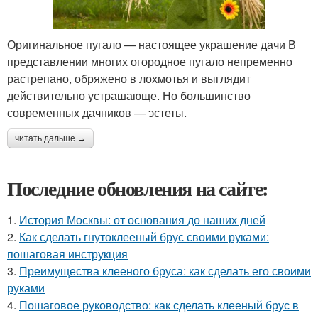
Оригинальное пугало — настоящее украшение дачи В
представлении многих огородное пугало непременно
растрепано, обряжено в лохмотья и выглядит
действительно устрашающе. Но большинство
современных дачников — эстеты.
читать дальше →
Последние обновления на сайте:
1.
История Москвы: от основания до наших дней
2.
Как сделать гнутоклееный брус своими руками:
пошаговая инструкция
3.
Преимущества клееного бруса: как сделать его своими
руками
4.
Пошаговое руководство: как сделать клееный брус в