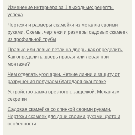
Изменение интерьера за 1 выходные: рецепты
успеха
Чертежи и размеры скамейки из металла своими
руками. Схемы, чертежи и размеры садовых скамеек
из профильной трубы
Правые или левые петли на дверь, как определить.
Как определить: дверь правая или левая при
монтаже?
Чем отделать угол арки. Четкие линии и защиту от
разрушения получаем благодаря окантовке
Устройство замка врезного с защелкой. Механизм
секретки
Садовая скамейка со спинкой своими руками.
Чертежи скамеек для дачи своими руками: фото и
особенности