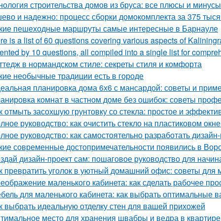
нология строительства домов из бруса: все плюсы и минусы
ево и надежно: процесс сборки домокомплекта за 375 тысяч
кие пешеходные маршруты самые интересные в Барнауле
re is a list of 60 questions covering various aspects of Kalining
ented by 10 questions, all compiled into a single list for compre
ттедж в нормандском стиле: секреты стиля и комфорта
кие необычные традиции есть в городе
еальная планировка дома 6х6 с мансардой: советы и прим
анировка комнат в частном доме без ошибок: советы проф
к отмыть засохшую грунтовку со стекла: простое и эффект
лное руководство: как очистить стекло на пластиковом окне
лное руководство: как самостоятельно разработать дизайн
кие современные достопримечательности появились в Вор
здай дизайн-проект сам: пошаговое руководство для начи
к превратить уголок в уютный домашний офис: советы для
еображение маленького кабинета: как сделать рабочее пр
бель для маленького кабинета: как выбрать оптимальные 
к выбрать идеальную отделку стен для вашей прихожей
тимальное место для хранения швабры и ведра в квартире