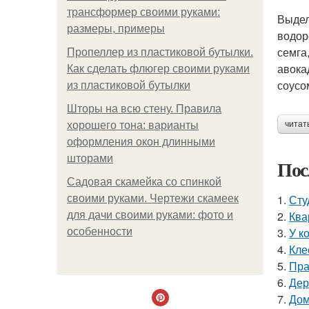
трансформер своими руками:
Выдел
размеры, примеры
водор
семга
Пропеллер из пластиковой бутылки.
авока
Как сделать флюгер своими руками
соусо
из пластиковой бутылки
Шторы на всю стену. Правила
хорошего тона: варианты
читат
оформления окон длинными
шторами
Пос
Садовая скамейка со спинкой
1.
Сту
своими руками. Чертежи скамеек
2.
Ква
для дачи своими руками: фото и
3.
У к
особенности
4.
Кле
5.
Пра
6.
Дер
7.
Дом