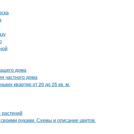
рска
в
азу
ю
иной
вашего дома
ия частного дома
ких квартир от 20 до 25 кв. м.
ы растений
б своими руками. Схемы и описание цветов