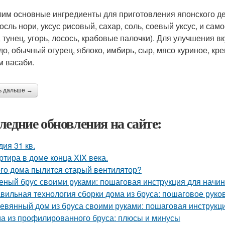
им основные ингредиенты для приготовления японского дел
осль нори, уксус рисовый, сахар, соль, соевый уксус, и са
, тунец, угорь, лосось, крабовые палочки). Для улучшения 
до, обычный огурец, яблоко, имбирь, сыр, мясо куриное, кр
м васаби.
ь дальше →
ледние обновления на сайте:
дия 31 кв.
ртира в доме конца XIX века.
ого дома пылитcя cтарый вентилятор?
еный брус своими руками: пошаговая инструкция для нач
вильная технология сборки дома из бруса: пошаговое руко
евянный дом из бруса своими руками: пошаговая инструкц
а из профилированного бруса: плюсы и минусы