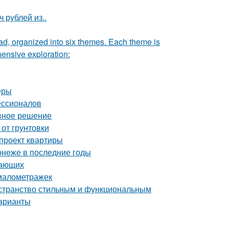
 рублей из..
rad, organized into six themes. Each theme is
hensive exploration:
еры
ессионалов
ивное решение
 от грунтовки
-проект квартиры
онеже в последние годы
нающих
 малометражек
остранство стильным и функциональным
варианты