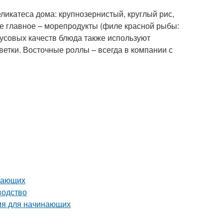
икатеса дома: крупнозернистый, круглый рис,
мое главное – морепродукты (филе красной рыбы:
вкусовых качеств блюда также используют
еветки. Восточные роллы – всегда в компании с
инающих
водство
ия для начинающих