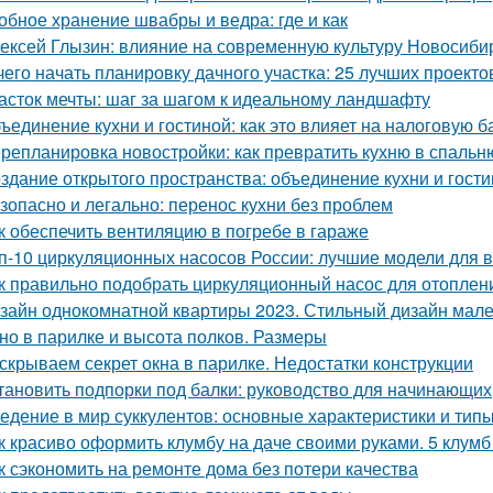
обное хранение швабры и ведра: где и как
ексей Глызин: влияние на современную культуру Новосиби
чего начать планировку дачного участка: 25 лучших проекто
асток мечты: шаг за шагом к идеальному ландшафту
ъединение кухни и гостиной: как это влияет на налоговую б
репланировка новостройки: как превратить кухню в спальн
здание открытого пространства: объединение кухни и гост
зопасно и легально: перенос кухни без проблем
к обеспечить вентиляцию в погребе в гараже
п-10 циркуляционных насосов России: лучшие модели для 
к правильно подобрать циркуляционный насос для отоплен
зайн однокомнатной квартиры 2023. Стильный дизайн малень
но в парилке и высота полков. Размеры
скрываем секрет окна в парилке. Недостатки конструкции
тановить подпорки под балки: руководство для начинающих
едение в мир суккулентов: основные характеристики и тип
к красиво оформить клумбу на даче своими руками. 5 клум
к сэкономить на ремонте дома без потери качества