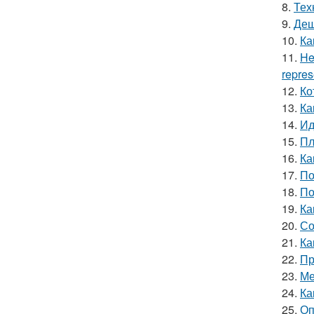
8.
Тех
9.
Деш
10.
Ка
11.
He
repres
12.
Ко
13.
Ка
14.
Ид
15.
Пл
16.
Ка
17.
По
18.
По
19.
Ка
20.
Со
21.
Ка
22.
Пр
23.
Ме
24.
Ка
25.
Оп