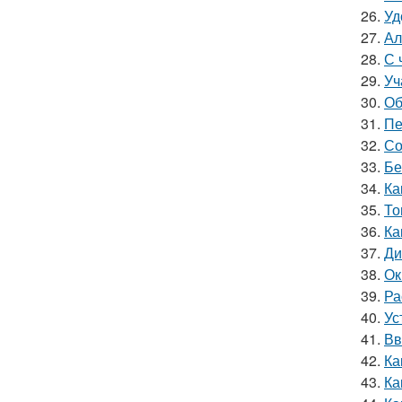
26.
Уд
27.
Ал
28.
С 
29.
Уч
30.
Об
31.
Пе
32.
Со
33.
Бе
34.
Ка
35.
То
36.
Ка
37.
Ди
38.
Ок
39.
Ра
40.
Ус
41.
Вв
42.
Ка
43.
Ка