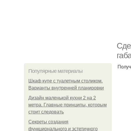
Сде
габ
Получ
Популярные материалы
Шкаф купе с туалетным столиком.
Варианты внутренней планировки
Дизайн маленькой кухни 2 на 2
метра. Главные принципы, которым
стоит следовать
Секреты создания
функционального и эстетичного