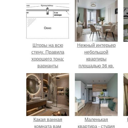
Шторы на всю
Нежный интерьер
стену. Правила
небольшой
хорошего тона:
квартиры
варианты
площадью 36 кв.
оформления окон
длинными шторами
Какая ванная
Маленькая
комната вам
квартира - студия