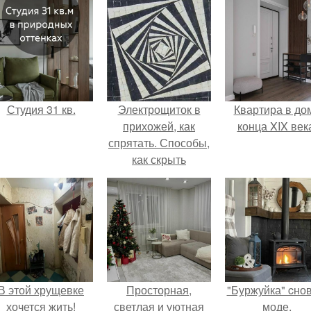
Студия 31 кв.
Электрощиток в
Квартира в до
прихожей, как
конца XIX век
спрятать. Способы,
как скрыть
электрощит в
прихожей
В этой хрущевке
Просторная,
"Буржуйка" cнов
хочется жить!
светлая и уютная
моде.