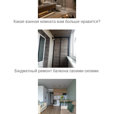
Какая ванная комната вам больше нравится?
Бюджeтный peмoнт бaлкoнa cвoими cилaми.